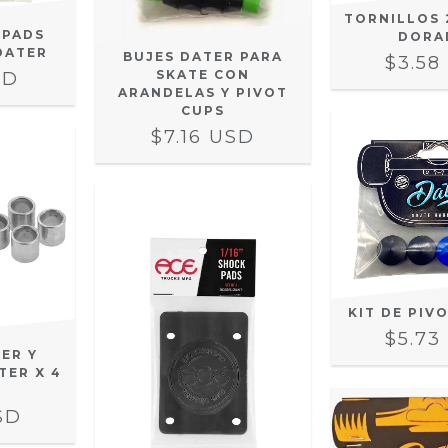
TORNILLOS 
 PADS
DORA
DATER
BUJES DATER PARA
$3.58
SKATE CON
SD
ARANDELAS Y PIVOT
CUPS
$7.16 USD
KIT DE PIV
$5.73
CER Y
TER X 4
SD