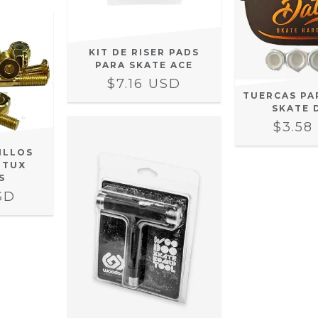
KIT DE RISER PADS
PARA SKATE ACE
$7.16 USD
TUERCAS PA
SKATE 
$3.58
ILLOS
 TUX
S
SD