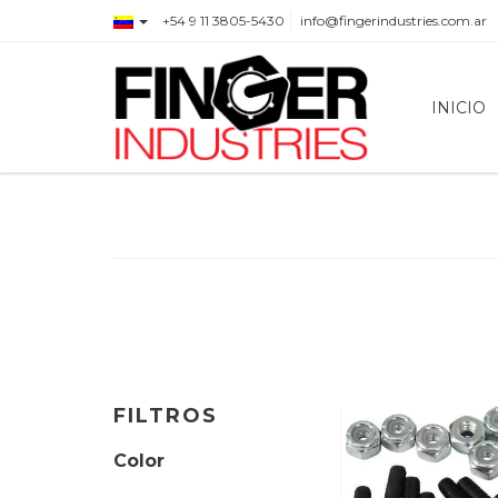
+54 9 11 3805-5430
info@fingerindustries.com.ar
INICIO
FILTROS
Color