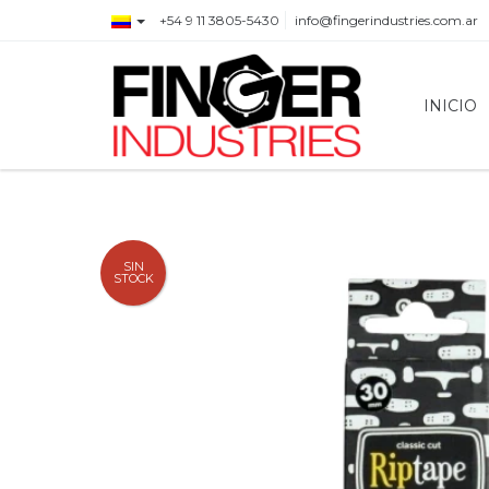
+54 9 11 3805-5430
info@fingerindustries.com.ar
INICIO
SIN
STOCK