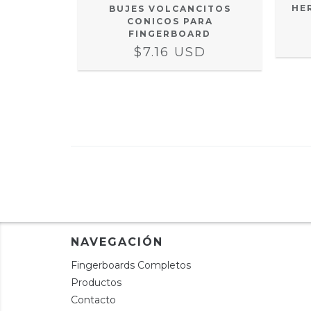
HE
PARA
BUJES VOLCANCITOS
RD
CONICOS PARA
FINGERBOARD
SD
$7.16 USD
NAVEGACIÓN
Fingerboards Completos
Productos
Contacto