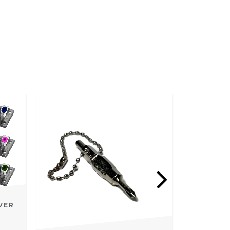
3X2
VER