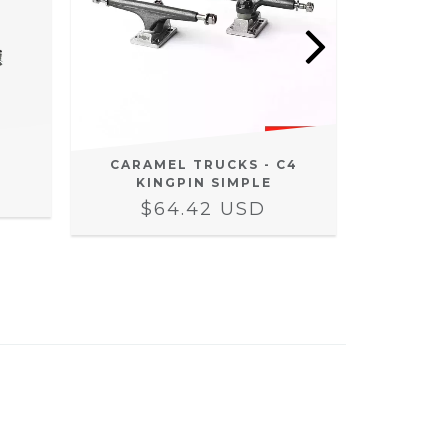
CARAMEL TRUCKS - C4
JOYCUL
KINGPIN SIMPLE
STAG
$64.42 USD
$1