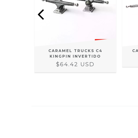
CKS 3.0
CARAMEL TRUCKS C4
C
KINGPIN INVERTIDO
SD
$64.42 USD