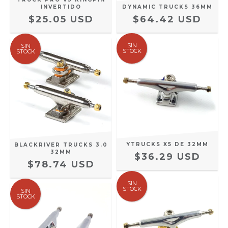
DYNAMIC TRUCKS 36MM
INVERTIDO
$64.42 USD
$25.05 USD
SIN
SIN
STOCK
STOCK
YTRUCKS X5 DE 32MM
BLACKRIVER TRUCKS 3.0
32MM
$36.29 USD
$78.74 USD
SIN
STOCK
SIN
STOCK