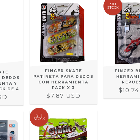
SIN
STOCK
FINGER SKATE
FINGER B
ATE
PATINETA PARA DEDOS
HERRAMI
A DEDOS
CON HERRAMIENTA
REPUE
ENTA Y
PACK X 3
CK DE 4
$10.7
$7.87 USD
USD
SIN
STOCK