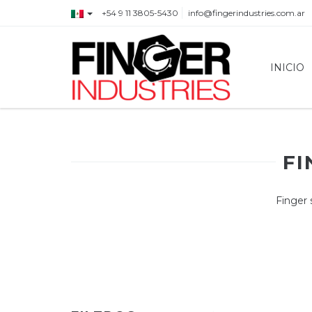
+54 9 11 3805-5430
info@fingerindustries.com.ar
INICIO
FI
Finger 