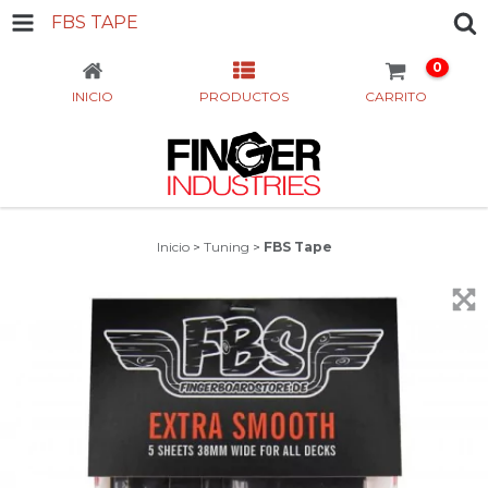
FBS TAPE
0
INICIO
PRODUCTOS
CARRITO
Inicio
>
Tuning
>
FBS Tape